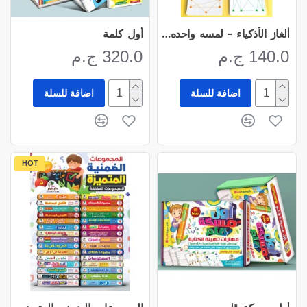
ألغاز الأذكياء - لمسه واحده بخط واحد
أول كلمة
140.0 ج.م
320.0 ج.م
اضافة للسلة
اضافة للسلة
HOT