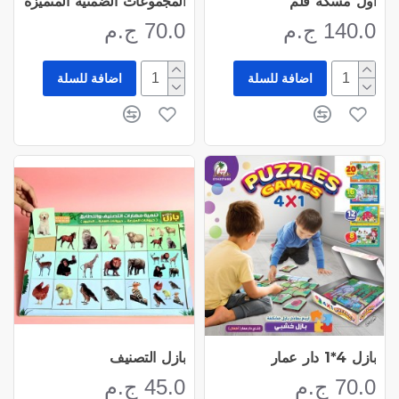
أول مسكة قلم
المجموعات الضمنيه المتميزه
140.0 ج.م
70.0 ج.م
اضافة للسلة
اضافة للسلة
بازل 4*1 دار عمار
بازل التصنيف
70.0 ج.م
45.0 ج.م