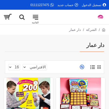
تسجيل الدخول
حساب جديد
01111227475
الشركة
دار عمار
دار عمار