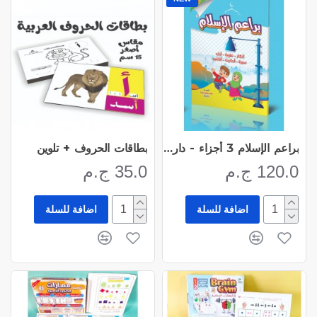
براعم الإسلام 3 أجزاء - دار عمار
بطاقات الحروف + تلوين
120.0 ج.م
35.0 ج.م
اضافة للسلة
اضافة للسلة