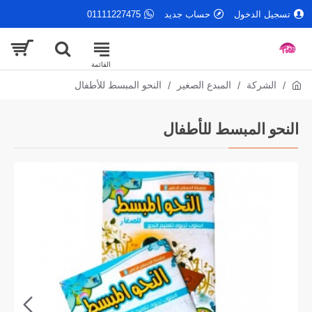
تسجيل الدخول
حساب جديد
01111227475
الشركة
المبدع الصغير
النحو المبسط للأطفال
النحو المبسط للأطفال