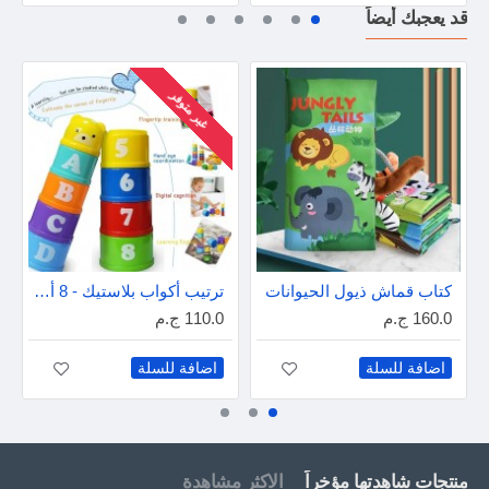
قد يعجبك أيضاً
غير متوفر
كتاب قماش ذيول الحيوانات
ترتيب أكواب بلاستيك - 8 أكواب دائرة ( شبكة )
160.0 ج.م
110.0 ج.م
اضافة للسلة
اضافة للسلة
منتجات شاهدتها مؤخراً
الاكثر مشاهدة