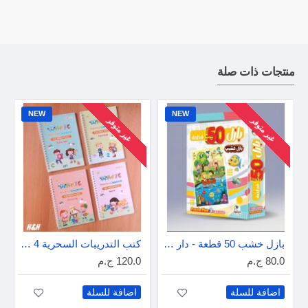
منتجات ذات صلة
NEW
NEW
غير متوفر
غير متوفر
بازل خشب 50 قطعة - دار عمار
كتب التدريبات السحرية 4 كتب - إنجليزى
80.0 ج.م
120.0 ج.م
اضافة للسلة
اضافة للسلة