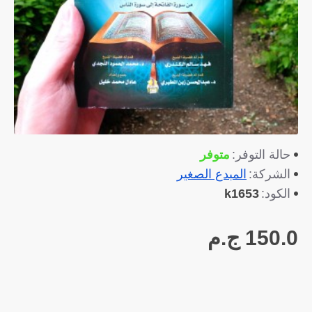
متوفر
حالة التوفر:
المبدع الصغير
الشركة:
k1653
الكود:
150.0 ج.م