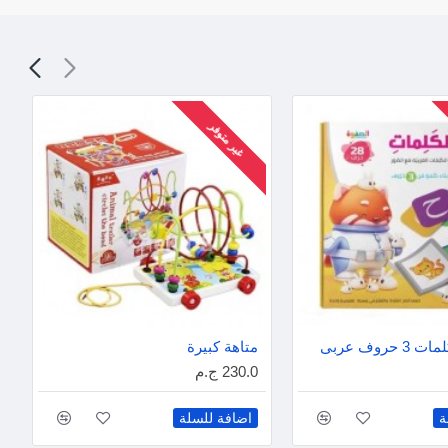
غير متوفر
 حروف عربى
متاهة كبيرة
230.0 ج.م
ة
اضافة للسلة