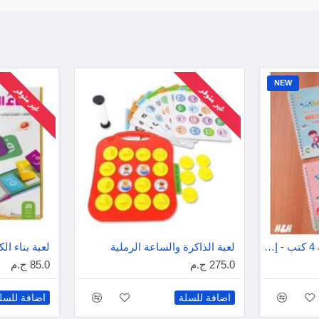
NEW
غير متوفر
غير متوفر
كتب التدريبات السحرية 4 كتب - إنجليزى
لعبة الذاكرة والساعة الرملية
لعبة بناء الكلمات 3
275.0 ج.م
85.0 ج.م
اضافة للسلة
اضافة للسل