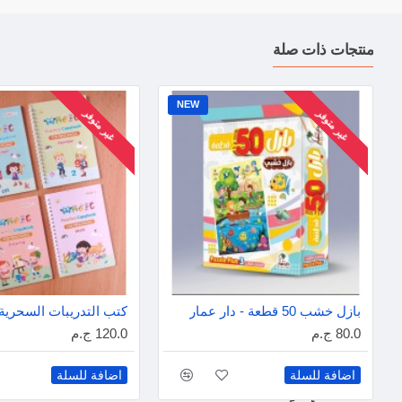
منتجات ذات صلة
NEW
غير متوفر
غير متوفر
بازل خشب 50 قطعة - دار عمار
80.0 ج.م
120.0 ج.م
اضافة للسلة
اضافة للسلة