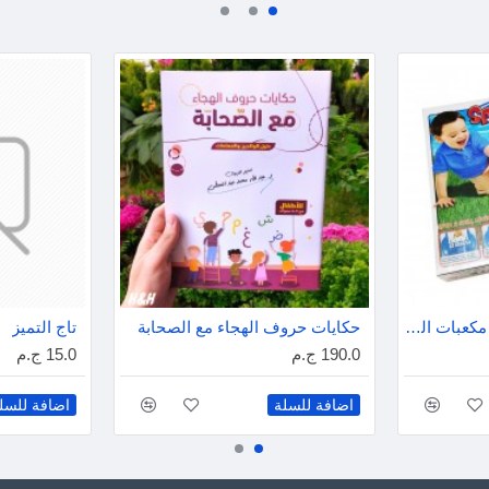
تكوين كلمات إنجليزى - مكعبات الحروف
حكايات حروف الهجاء مع الصحابة
تاج التميز
190.0 ج.م
15.0 ج.م
اضافة للسلة
اضافة للسل