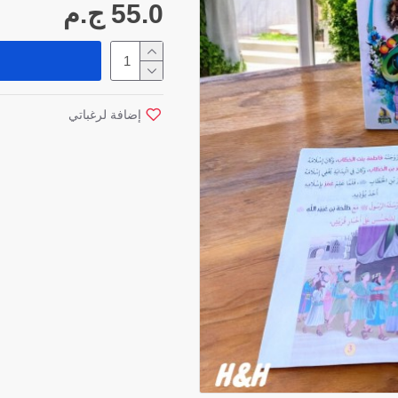
55.0 ج.م
إضافة لرغباتي