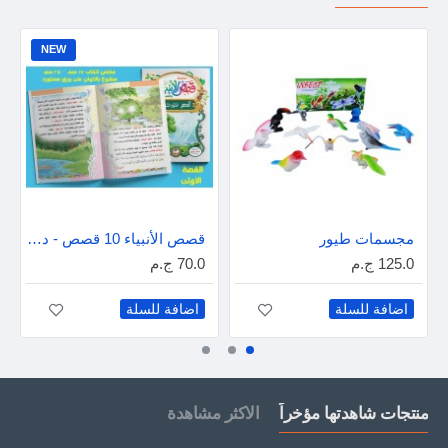
NEW
مجسمات طيور
قصص الأنبياء 10 قصص - دار عمار
125.0 ج.م
70.0 ج.م
اضافة للسلة
اضافة للسلة
منتجات شاهدتها مؤخراً
الاكثر مشاهدة