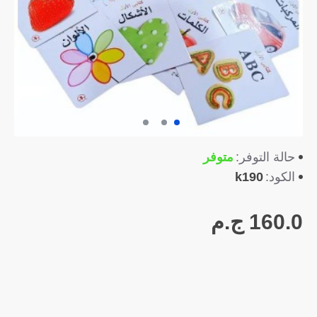
متوفر
حالة التوفر:
k190
الكود:
160.0 ج.م