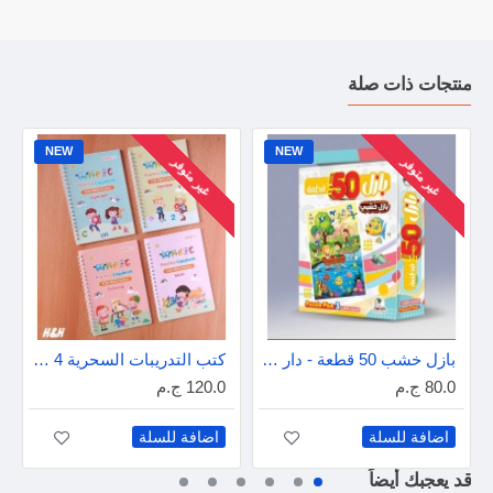
منتجات ذات صلة
NEW
NEW
غير متوفر
غير متوفر
بازل خشب 50 قطعة - دار عمار
كتب التدريبات السحرية 4 كتب - إنجليزى
80.0 ج.م
120.0 ج.م
اضافة للسلة
اضافة للسلة
قد يعجبك أيضاً