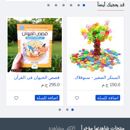
قد يعجبك أيضاً
المبتكر الصغير - سنوفلاك
قصص الحيوان فى القرأن
150.0 ج.م
295.0 ج.م
اضافة للسلة
اضافة للسلة
منتجات شاهدتها مؤخراً
الاكثر مشاهدة