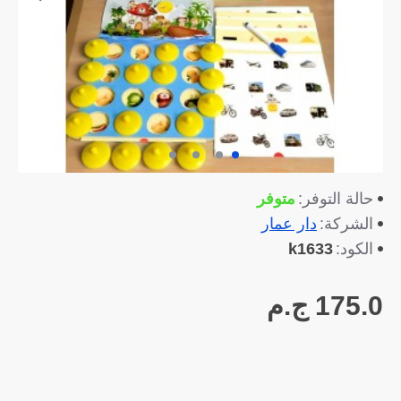
متوفر
حالة التوفر:
دار عمار
الشركة:
k1633
الكود:
175.0 ج.م