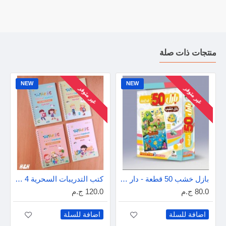
منتجات ذات صلة
NEW
NEW
غير متوفر
غير متوفر
بازل خشب 50 قطعة - دار عمار
كتب التدريبات السحرية 4 كتب - إنجليزى
80.0 ج.م
120.0 ج.م
اضافة للسلة
اضافة للسلة