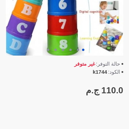
غير متوفر
حالة التوفر:
k1744
الكود:
110.0 ج.م