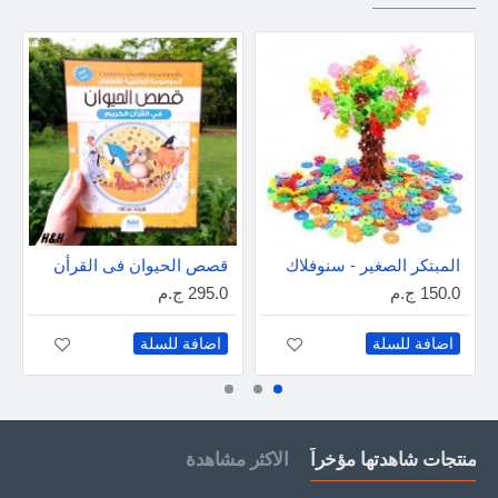
المبتكر الصغير - سنوفلاك
قصص الحيوان فى القرأن
150.0 ج.م
295.0 ج.م
اضافة للسلة
اضافة للسلة
منتجات شاهدتها مؤخراً
الاكثر مشاهدة