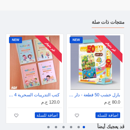
منتجات ذات صلة
NEW
NEW
غير متوفر
غير متوفر
بازل خشب 50 قطعة - دار عمار
كتب التدريبات السحرية 4 كتب - إنجليزى
80.0 ج.م
120.0 ج.م
اضافة للسلة
اضافة للسلة
قد يعجبك أيضاً