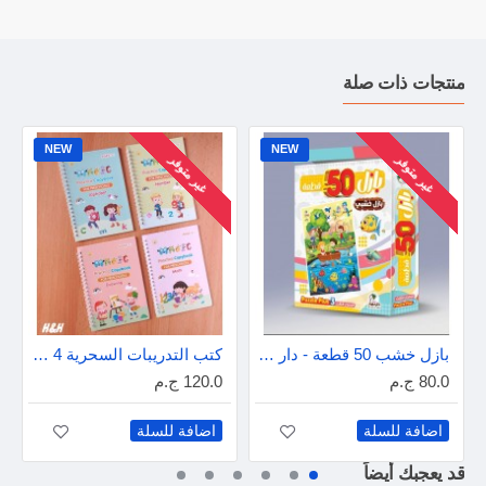
منتجات ذات صلة
NEW
NEW
غير متوفر
غير متوفر
بازل خشب 50 قطعة - دار عمار
كتب التدريبات السحرية 4 كتب - إنجليزى
80.0 ج.م
120.0 ج.م
اضافة للسلة
اضافة للسلة
قد يعجبك أيضاً