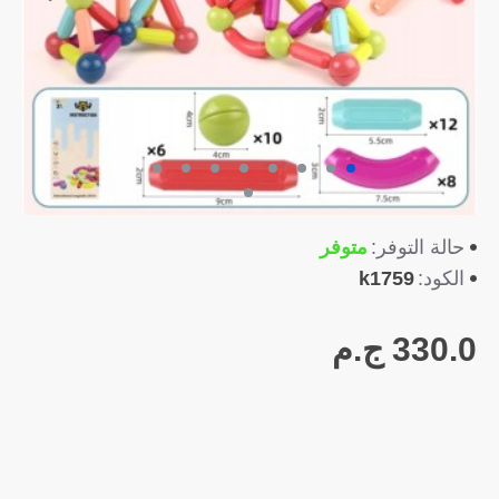
متوفر
حالة التوفر:
k1759
الكود:
330.0 ج.م