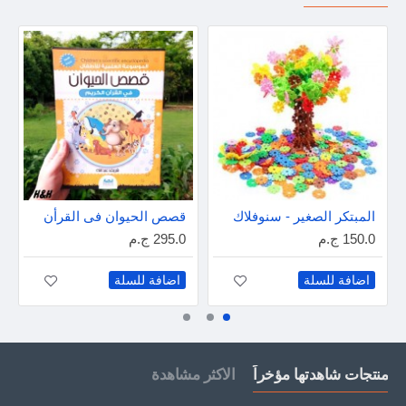
المبتكر الصغير - سنوفلاك
قصص الحيوان فى القرأن
150.0 ج.م
295.0 ج.م
اضافة للسلة
اضافة للسلة
منتجات شاهدتها مؤخراً
الاكثر مشاهدة