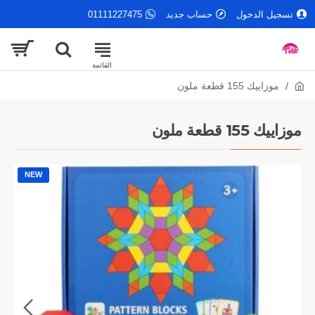
تسجيل الدخول
حساب جديد
01111227475
موزاييك 155 قطعة ملون
موزاييك 155 قطعة ملون
NEW