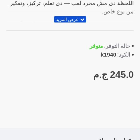
اللحظة دي مش مجرد لعب — دي تعلّم، تركيز، وتفكير
من نوع خاص.
➤ اللعبة دي مكوّنة من
155 قطعة خشبية ملونة
بأشكال
هندسية مختلفة،
ومعاها
كروت تحدي متنوعة
بتساعد الطفل يكوّن
متوفر
حالة التوفر:
رسومات جميلة خطوة بخطوة.
k1940
الكود:
➤ ومع كل كارت جديد، بيتعلم أكتر عن:
245.0 ج.م
الألوان والأشكال الهندسية
التركيز والانتباه للتفاصيل
التفكير المنطقي وحل المشكلات
التنسيق بين العين واليد
الإبداع والخيال