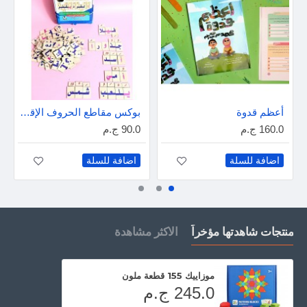
أعظم قدوة
بوكس مقاطع الحروف الإقتصادى
160.0 ج.م
90.0 ج.م
اضافة للسلة
اضافة للسلة
منتجات شاهدتها مؤخراً
الاكثر مشاهدة
موزاييك 155 قطعة ملون
245.0 ج.م