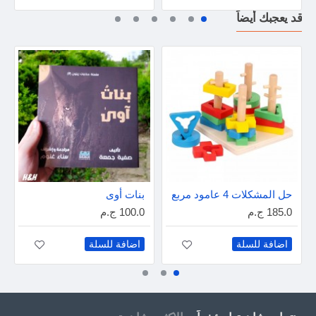
قد يعجبك أيضاً
حل المشكلات 4 عامود مربع
بنات أوى
185.0 ج.م
100.0 ج.م
اضافة للسلة
اضافة للسلة