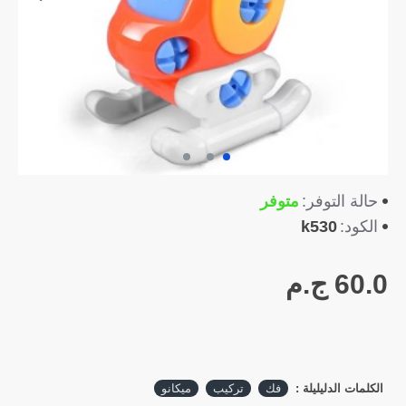
متوفر
حالة التوفر:
k530
الكود:
60.0 ج.م
الكلمات الدليليلة :
فك
تركيب
ميكانو