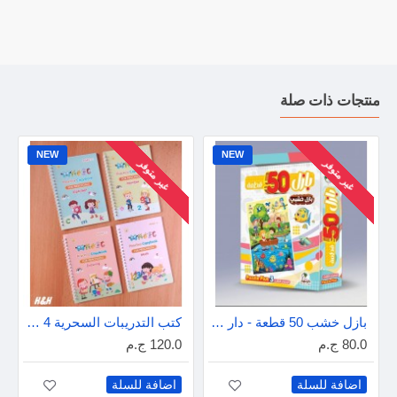
منتجات ذات صلة
NEW
NEW
غير متوفر
غير متوفر
بازل خشب 50 قطعة - دار عمار
كتب التدريبات السحرية 4 كتب - إنجليزى
80.0 ج.م
120.0 ج.م
اضافة للسلة
اضافة للسلة